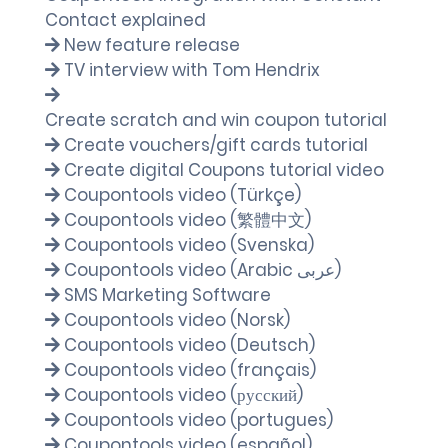
Contact explained
New feature release
TV interview with Tom Hendrix
Create scratch and win coupon tutorial
Create vouchers/gift cards tutorial
Create digital Coupons tutorial video
Coupontools video (Türkçe)
Coupontools video (繁體中文)
Coupontools video (Svenska)
Coupontools video (Arabic عربى)
SMS Marketing Software
Coupontools video (Norsk)
Coupontools video (Deutsch)
Coupontools video (français)
Coupontools video (русский)
Coupontools video (portugues)
Coupontools video (español)