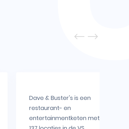
Dave & Buster's is een
Zain
restaurant- en
voo
entertainmentketen met
tele
137 locaties in de VS.
om 