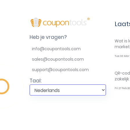
Laat
Heb je vragen?
Wat is 
marketi
info@coupontools.com
Tue 03 Mar 
sales@coupontools.com
support@coupontools.com
QR-cod
zakelij
Taal:
Fri 27 Feb 2