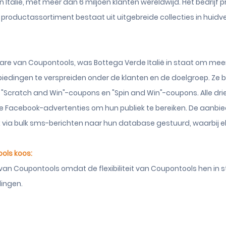
in Italië, met meer dan 6 miljoen klanten wereldwijd. Het bedrij
n productassortiment bestaat uit uitgebreide collecties in hui
are van Coupontools, was Bottega Verde Italië in staat om m
edingen te verspreiden onder de klanten en de doelgroep. Ze b
k "Scratch and Win"-coupons en "Spin and Win"-coupons. Alle d
te Facebook-advertenties om hun publiek te bereiken. De aanbie
 via bulk sms-berichten naar hun database gestuurd, waarbij el
ols koos:
m van Coupontools omdat de flexibiliteit van Coupontools hen i
lingen.