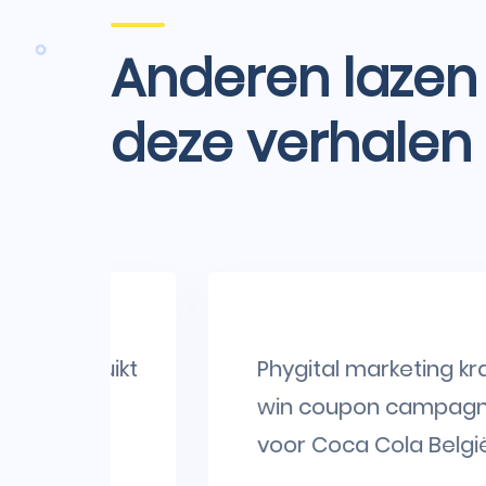
Anderen lazen
deze verhalen
bruikt
Phygital marketing kras-en-
win coupon campagne
voor Coca Cola België