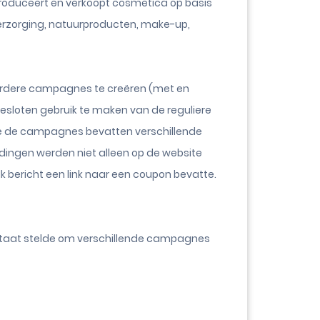
f produceert en verkoopt cosmetica op basis
dverzorging, natuurproducten, make-up,
eerdere campagnes te creëren (met en
esloten gebruik te maken van de reguliere
rie de campagnes bevatten verschillende
dingen werden niet alleen op de website
k bericht een link naar een coupon bevatte.
n staat stelde om verschillende campagnes