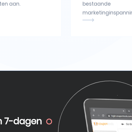
en aan.
bestaande
marketinginspanni
n
7-dagen