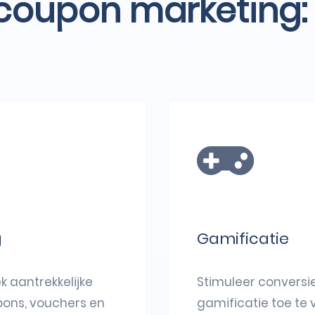
 coupon marketing
g
Gamificatie
ek aantrekkelijke
Stimuleer conversi
pons, vouchers en
gamificatie toe te