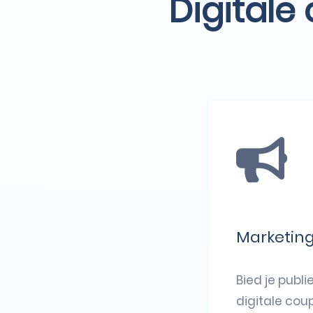
Digitale
Marketin
Bied je publi
digitale cou