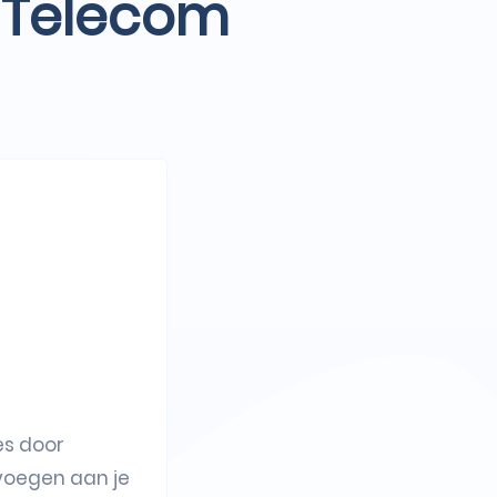
: Telecom
es door
 voegen aan je