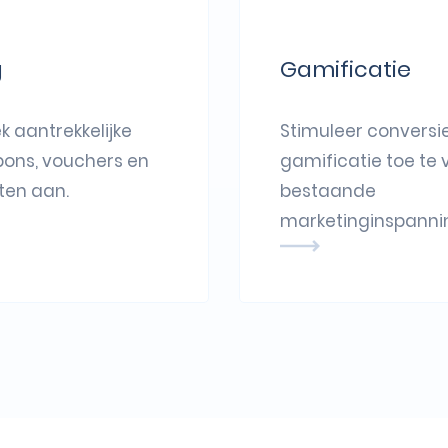
g
Gamificatie
ek aantrekkelijke
Stimuleer conversi
pons, vouchers en
gamificatie toe te
en aan.
bestaande
marketinginspanni