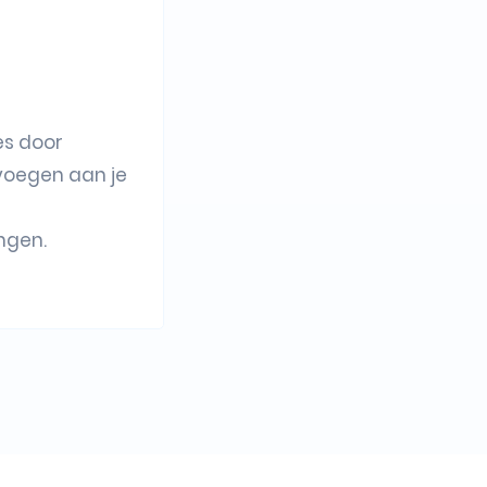
es door
 voegen aan je
ngen.