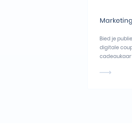
Marketin
Bied je publi
digitale cou
cadeaukaart