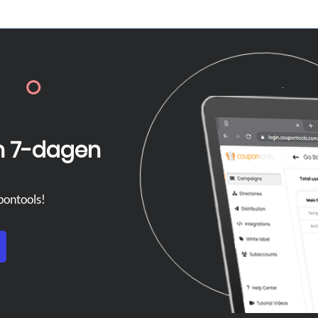
n
7-dagen
pontools!