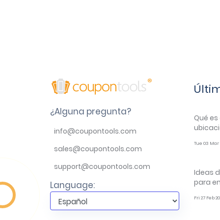
Últi
¿Alguna pregunta?
Qué es 
ubicaci
info@coupontools.com
Tue 03 Mar 
sales@coupontools.com
support@coupontools.com
Ideas d
para e
Language:
Fri 27 Feb 2