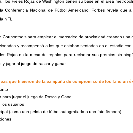
l, los Pieles Rojas de Washington tienen su base en el área metropol
a Conferencia Nacional de Fútbol Americano. Forbes revela que a p
 la NFL.
on Coupontools para emplear el mercadeo de proximidad creando una 
ficionados y recompensó a los que estaban sentados en el estadio con
les Rojas en la mesa de regalos para reclamar sus premios sin ning
 y jugar al juego de rascar y ganar.
ticas que hicieron de la campaña de compromiso de los fans un éx
ento
ón para jugar el juego de Rasca y Gana.
 los usuarios
cipal (como una pelota de fútbol autografiada o una foto firmada)
ciones