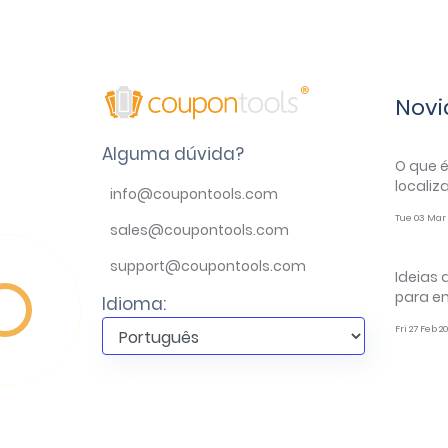
Novi
Alguma dúvida?
O que 
localiz
info@coupontools.com
Tue 03 Mar 
sales@coupontools.com
support@coupontools.com
Ideias
para e
Idioma:
Fri 27 Feb 2