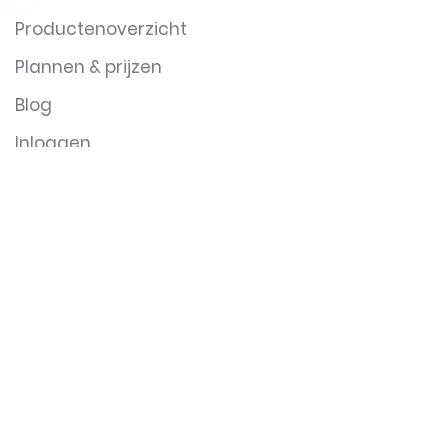
Klantverhalen
Productenoverzicht
Plannen & prijzen
Blog
Inloggen
Blijf in contact
Registreer voor een proefversie
Abonneer je op onze nieuwsbrief