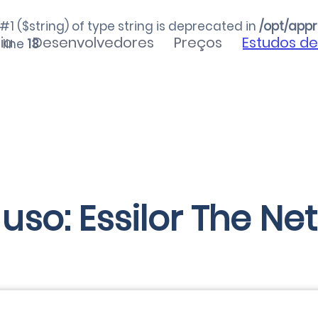
 #1 ($string) of type string is deprecated in
/opt/appr
ia
Desenvolvedores
Preços
Estudos d
 line
13
uso: Essilor The Ne