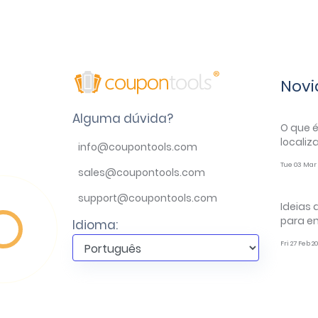
Novi
Alguma dúvida?
O que 
localiz
info@coupontools.com
Tue 03 Mar 
sales@coupontools.com
support@coupontools.com
Ideias
para e
Idioma:
Fri 27 Feb 2