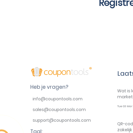
Registr
Laat
Heb je vragen?
Wat is 
marketi
info@coupontools.com
Tue 03 Mar 
sales@coupontools.com
support@coupontools.com
QR-cod
zakelij
Taal: